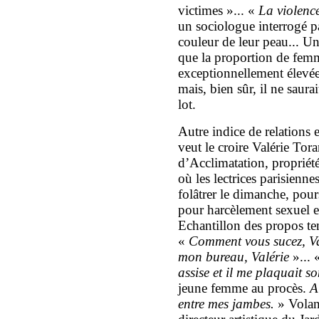
victimes »... «
La violenc
un sociologue interrogé pa
couleur de leur peau... Un
que la proportion de femm
exceptionnellement élevée
mais, bien sûr, il ne saura
lot.
Autre indice de relations 
veut le croire Valérie To
d’Acclimatation, propri
où les lectrices parisienne
folâtrer le dimanche, pours
pour harcèlement sexuel e
Echantillon des propos te
«
Comment vous sucez, Va
mon bureau, Valérie
»... 
assise et il me plaquait s
jeune femme au procès.
A
entre mes jambes.
» Volant