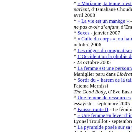
*
« Marianne, ta tenue n’est
parlent
, d’Ismahane Chouder
avril 2008
*
« La vie est un manège »
ne pas avoir d’enfant
, d’Em
*
Sexes
- janvier 2007
*
« Culte du corps », ou hai
octobre 2006
*
Les pièges du pragmatism
*
L’Occident ou la phobie de
- 23 octobre 2005
*
La femme est une person
Maniglier paru dans
Libéra
*
Sortir du « harem de la tai
Fatema Mernissi
The Good Body
, d’Eve Ensl
*
Une femme de ressources
essayiste - septembre 2005
*
Fausse route II
- Le fémini
*
« Une femme en lever d’in
Lyonel Trouillot - septembr
*
La pyramide posée sur sa 