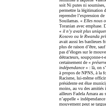
soit Ni putes ni soumise
permettre la légitimation
reprendre l’expression de
Souilamas. «
Elles nous o
Toranian avec emphase. D
«
il n’y avait plus uniq
Kosovo ou le Rwanda pris 
avait aussi les banlieues f
plus de raison d’être, sauf
pas d’éloges sur le mouv
détracteurs, soupçonne-t-el
certainement de «
préserv
indépendance
» : là, on s
à propos de NPNS, à la fo
Racisme, lui-même officine
présidente est élue munic
moins, au vu des amitiés 
ailleurs Fadela Amara au s
n’appelle « indépendance 
mouvement peut se targue