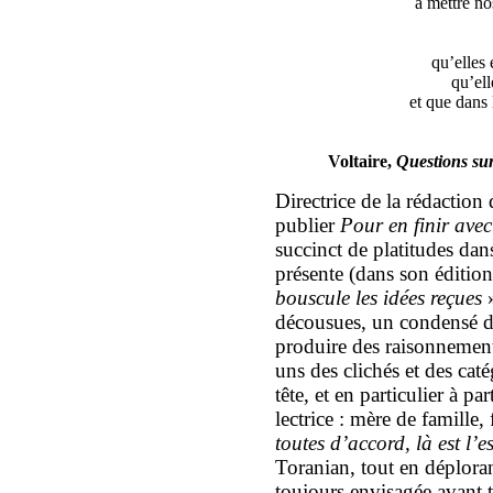
à mettre no
qu’elles 
qu’el
et que dans 
Voltaire,
Questions su
Directrice de la rédaction
publier
Pour en finir ave
succinct de platitudes dan
présente (dans son éditi
bouscule les idées reçues
»
décousues, un condensé d
produire des raisonnement
uns des clichés et des caté
tête, et en particulier à pa
lectrice : mère de famille
toutes d’accord, là est l’es
Toranian, tout en déplor
toujours envisagée avant 