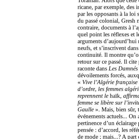
Toranian. Alors que cette 
ricane, par exemple, des i
par les opposants à la loi s
du passé colonial, Gresh 
contraire, documents à l’a
quel point les réflexes et l
arguments d’aujourd’hui 
neufs, et s’inscrivent dan
continuité. Il montre qu’
retour sur ce passé. Il ci
raconte dans
Les Damnés d
dévoilements forcés, auxq
«
Vive l’Algérie française
d’ordre, les femmes algér
reprennent le
haïk
, affirm
femme se libère sur l’invi
Gaulle
». Mais, bien sûr, 
événements actuels... On 
pertinence d’un éclairage p
pensée : d’accord, les réfé
de mode ; mais...? A part ça