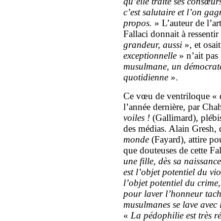
qu’elle traite ses consœur
c’est salutaire et l’on g
propos.
» L’auteur de l’art
Fallaci donnait à ressenti
grandeur, aussi
», et osait
exceptionnelle
» n’ait pas
musulmane, un démocrate 
quotidienne
».
Ce vœu de ventriloque « d
l’année dernière, par Cha
voiles !
(Gallimard), plébi
des médias. Alain Gresh,
monde
(Fayard), attire pou
que douteuses de cette Fa
une fille, dès sa naissance
est l’objet potentiel du vio
l’objet potentiel du crime,
pour laver l’honneur tach
musulmanes se lave avec le
«
La pédophilie est très 