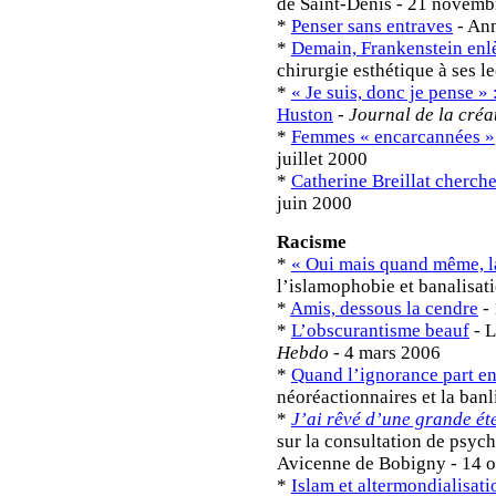
de Saint-Denis - 21 novemb
*
Penser sans entraves
- Ann
*
Demain, Frankenstein enlè
chirurgie esthétique à ses le
*
« Je suis, donc je pense »
Huston
-
Journal de la créa
*
Femmes « encarcannées »
juillet 2000
*
Catherine Breillat cherch
juin 2000
Racisme
*
« Oui mais quand même, la
l’islamophobie et banalisat
*
Amis, dessous la cendre
- 
*
L’obscurantisme beauf
- L
Hebdo
- 4 mars 2006
*
Quand l’ignorance part en
néoréactionnaires et la ban
*
J’ai rêvé d’une grande é
sur la consultation de psychi
Avicenne de Bobigny - 14 
*
Islam et altermondialisati