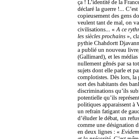
ça ! L’identité de la Franc
déclaré la guerre !... C’est
copieusement des gens don
veulent tant de mal, on va 
civilisations... «
A ce ryth
les siècles prochains
», cl
pythie Chahdortt Djavann, 
a publié un nouveau livr
(Gallimard), et les médias
nullement gênés par sa tot
sujets dont elle parle et p
complotistes. Dès lors, la 
sort des habitants des banl
discriminations qu’ils sub
potentielle qu’ils représen
politiques apparaissent à
un refrain fatigant de gau
d’éluder le débat, un refus
comme une désignation des
en deux lignes : «
Evidemm
et la précarité. C’est mê