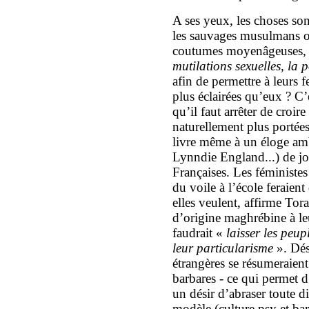
A ses yeux, les choses so
les sauvages musulmans on
coutumes moyenâgeuses,
mutilations sexuelles, la
afin de permettre à leurs 
plus éclairées qu’eux ? C’e
qu’il faut arrêter de croir
naturellement plus portées
livre même à un éloge amb
Lynndie England...) de jo
Françaises. Les féministes 
du voile à l’école feraient
elles veulent, affirme To
d’origine maghrébine à leur
faudrait «
laisser les peupl
leur particularisme
». Dése
étrangères se résumeraien
barbares - ce qui permet 
un désir d’abraser toute d
modèle (culture psy et bar