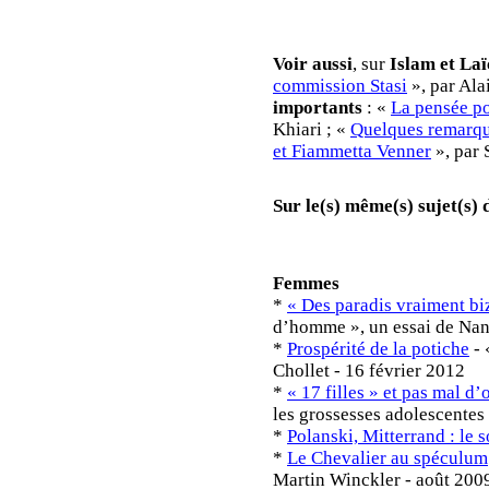
Voir aussi
, sur
Islam et Laï
commission Stasi
», par Ala
importants
: «
La pensée p
Khiari ; «
Quelques remarq
et Fiammetta Venner
», par 
Sur le(s) même(s) sujet(s)
Femmes
*
« Des paradis vraiment bi
d’homme », un essai de Nan
*
Prospérité de la potiche
- 
Chollet - 16 février 2012
*
« 17 filles » et pas mal d’
les grossesses adolescentes 
*
Polanski, Mitterrand : le 
*
Le Chevalier au spéculum
Martin Winckler - août 200