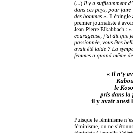
(...)
Il y a suffisamment 
dans ces pays, pour faire 
des hommes
». Il épingle
premier journaliste à avo
Jean-Pierre Elkabbach : 
courageuse, j’ai dit que j
passionnée, vous êtes belle
avait été laide ? La symp
femmes a quand même des 
«
Il n’y a
Kabou
le Kos
pris dans la 
il y avait aussi 
Puisque le féminisme n’es
féminisme, on ne s’étonner
féministe à laquelle Valér