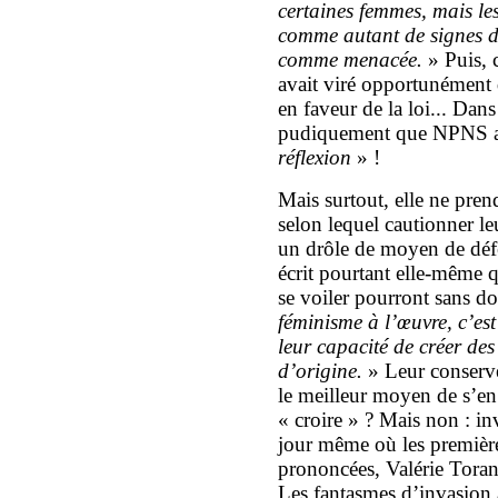
certaines femmes, mais les
comme autant de signes d
comme menacée.
» Puis, c
avait viré opportunément 
en faveur de la loi... Dans
pudiquement que NPNS a 
réflexion
» !
Mais surtout, elle ne pr
selon lequel cautionner le
un drôle de moyen de défe
écrit pourtant elle-même qu
se voiler pourront sans d
féminisme à l’œuvre, c’est 
leur capacité de créer de
d’origine.
» Leur conserver
le meilleur moyen de s’en 
« croire » ? Mais non : in
jour même où les première
prononcées, Valérie Toran
Les fantasmes d’invasion av