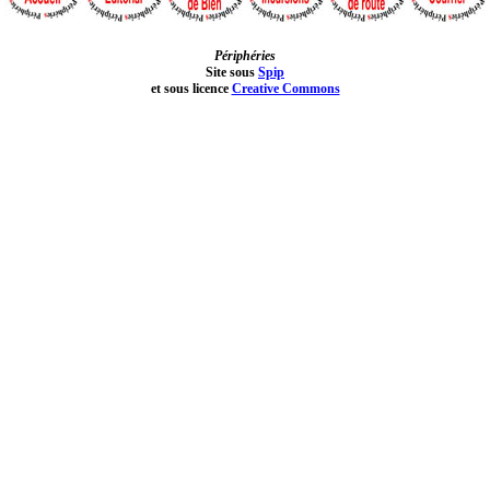
Périphéries
Site sous
Spip
et sous licence
Creative Commons